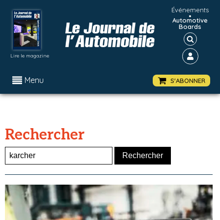
Événements
•
Automotive
Boards
Lire le magazine
Menu
S'ABONNER
Rechercher