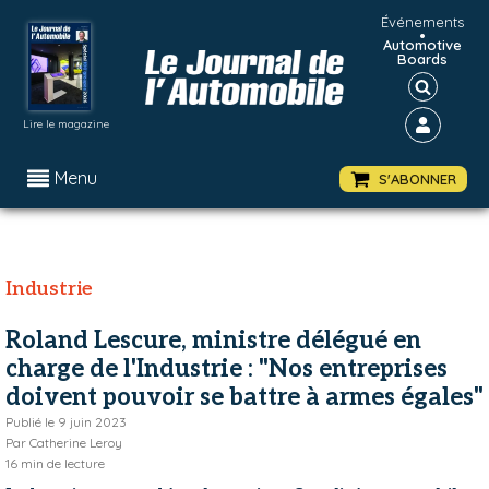
Événements
•
Automotive
Boards
Lire le magazine
Menu
S'ABONNER
Industrie
Roland Lescure, ministre délégué en
charge de l'Industrie : "Nos entreprises
doivent pouvoir se battre à armes égales"
Publié le
9 juin 2023
Par
Catherine Leroy
16
min de lecture