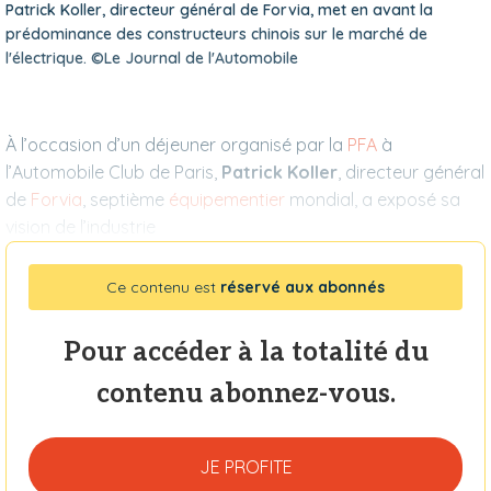
Patrick Koller, directeur général de Forvia, met en avant la
prédominance des constructeurs chinois sur le marché de
l'électrique. ©Le Journal de l'Automobile
À l’occasion d’un déjeuner organisé par la
PFA
à
l’Automobile Club de Paris,
Patrick Koller
, directeur général
de
Forvia
, septième
équipementier
mondial, a exposé sa
vision de l’industrie
Ce contenu est
réservé aux abonnés
Pour accéder à la totalité du
contenu abonnez-vous.
JE PROFITE