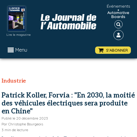
Événements
•
Automotive
Boards
Lire le magazine
Menu
S'ABONNER
Industrie
Patrick Koller, Forvia : "En 2030, la moitié
des véhicules électriques sera produite
en Chine"
Publié le
20 décembre 2023
Par
Christophe Bourgeois
3
min de lecture