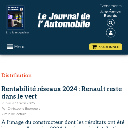
Événements
•
Automotive
Boards
Lire le magazine
Menu
S'ABONNER
Distribution
Rentabilité réseaux 2024 : Renault reste
dans le vert
Publié le
17 avril 2025
Par
Christophe Bourgeois
2
min de lecture
À l'image du constructeur dont les résultats ont été