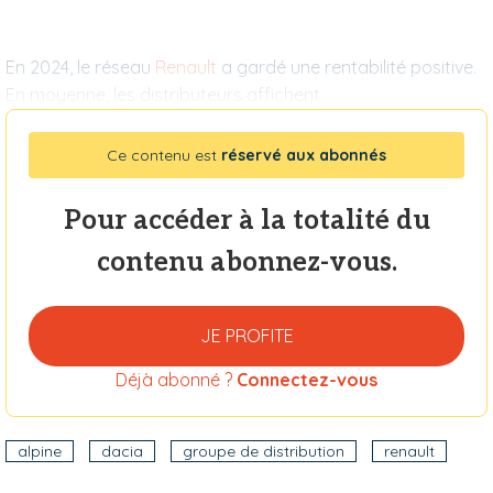
En 2024, le réseau
Renault
a gardé une rentabilité positive.
En moyenne, les distributeurs affichent
Ce contenu est
réservé aux abonnés
Pour accéder à la totalité du
contenu abonnez-vous.
JE PROFITE
Déjà abonné ?
Connectez-vous
alpine
dacia
groupe de distribution
renault