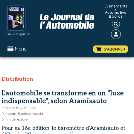
Événements
•
Automotive
Boards
Lire le magazine
Menu
S'ABONNER
Distribution
L'automobile se transforme en un "luxe
indispensable", selon Aramisauto
Publié le
19 juin 2026
Par
Jean-Baptiste Kapela
6
min de lecture
Pour sa 16e édition, le baromètre d'Aramisauto et