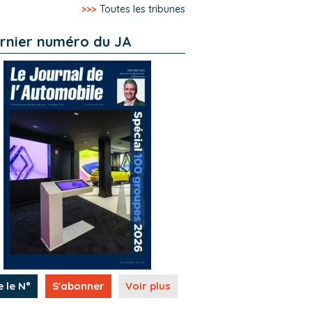
>>>
Toutes les tribunes
rnier numéro du JA
e le N°
S'abonner
Voir plus