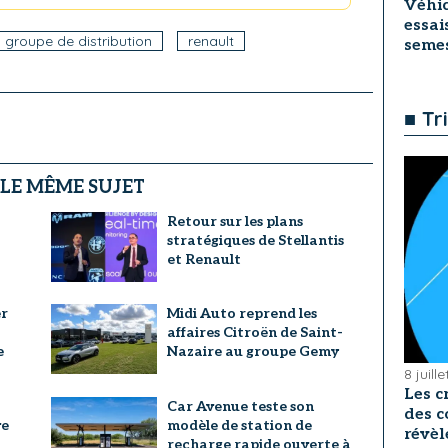
Véhic
essai
groupe de distribution
renault
seme
■ Tr
 LE MÊME SUJET
Retour sur les plans
stratégiques de Stellantis
et Renault
er
Midi Auto reprend les
affaires Citroën de Saint-
e
Nazaire au groupe Gemy
8 juill
Les c
Car Avenue teste son
des c
ve
modèle de station de
révèl
recharge rapide ouverte à