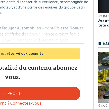
 présidente du conseil de surveillance, accompagnée de
ndateur, et d'une partie des équipes du groupe Jean
e.
29 juil
Jean
tête
n Rouyer Automobiles
– dont
Colette Rouyer
,
es d'affiche de
Renault
France avaient fait le
2024, le distributeur du Maine-et-Loire
■ Es
 est
réservé aux abonnés
totalité du contenu abonnez-
vous.
JE PROFITE
nné ?
Connectez-vous
6 août