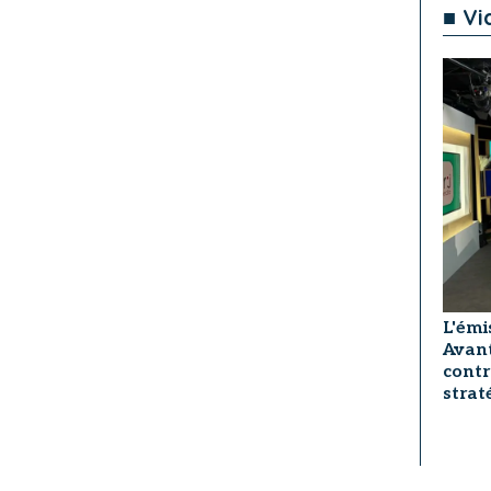
■ Vi
L'émi
Avant
contr
strat