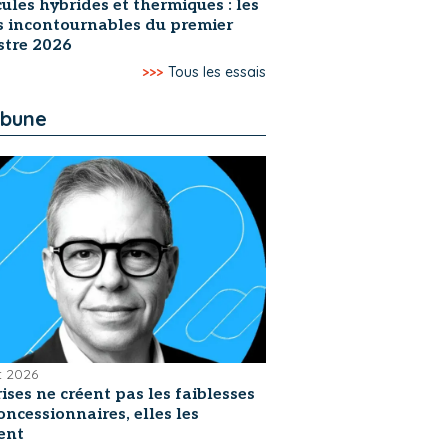
ules hybrides et thermiques : les
s incontournables du premier
stre 2026
>>>
Tous les essais
ibune
et 2026
rises ne créent pas les faiblesses
oncessionnaires, elles les
ent