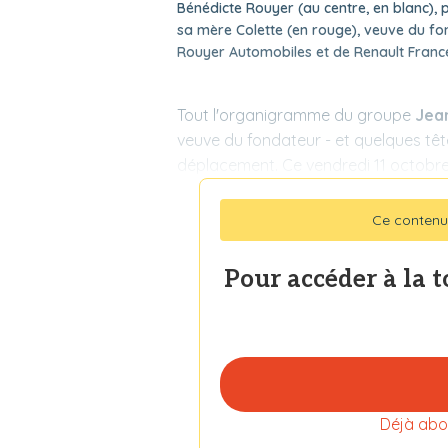
Bénédicte Rouyer (au centre, en blanc),
sa mère Colette (en rouge), veuve du fo
Rouyer Automobiles et de Renault Franc
Tout l'organigramme du groupe
Jea
veuve du fondateur - et quelques têt
déplacement. Ce vendredi 11 octobre 
Ce contenu
Pour accéder à la 
Déjà abo