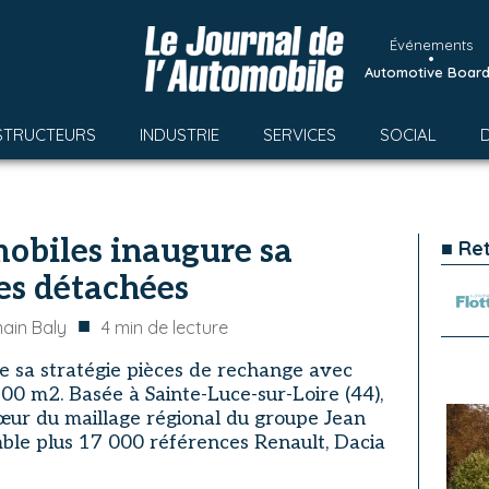
Événements
•
Automotive Boar
STRUCTEURS
INDUSTRIE
SERVICES
SOCIAL
obiles inaugure sa
■ Re
es détachées
■
ain Baly
4
min de lecture
ce sa stratégie pièces de rechange avec
500 m2. Basée à Sainte-Luce-sur-Loire (44),
cœur du maillage régional du groupe Jean
ble plus 17 000 références Renault, Dacia