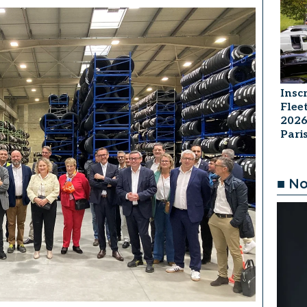
Insc
Flee
2026
Par
■ No