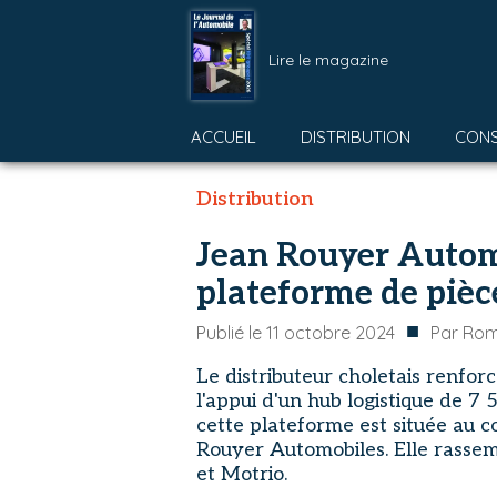
Lire le magazine
ACCUEIL
DISTRIBUTION
CON
Distribution
Jean Rouyer Autom
plateforme de pièc
■
Publié le
11 octobre 2024
Par
Rom
Le distributeur choletais renfor
l'appui d'un hub logistique de 7 
cette plateforme est située au 
Rouyer Automobiles. Elle rassem
et Motrio.