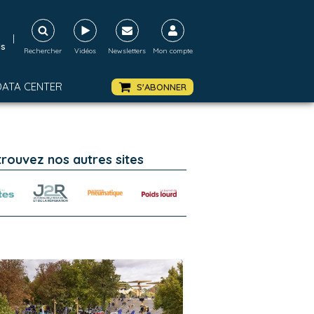
|
ds
Rechercher
Vidéos
Newsletters
Mon compte
DATA CENTER
S'ABONNER
trouvez nos autres sites