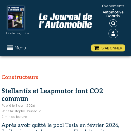
Événements
•
Automotive
Boards
Lire le magazine
Menu
S'ABONNER
Constructeurs
Stellantis et Leapmotor font CO2
commun
Publié le
3 avril 2026
Par
Christophe Jaussaud
2
min de lecture
Après avoir quitté le pool Tesla en février 2026,