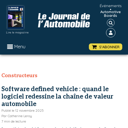
Événements
•
Automotive
Boards
Lire le magazine
Menu
S'ABONNER
Constructeurs
Software defined vehicle : quand le
logiciel redessine la chaîne de valeur
automobile
Publié le
12 novembre 2025
Par
Catherine Leroy
7
min de lecture