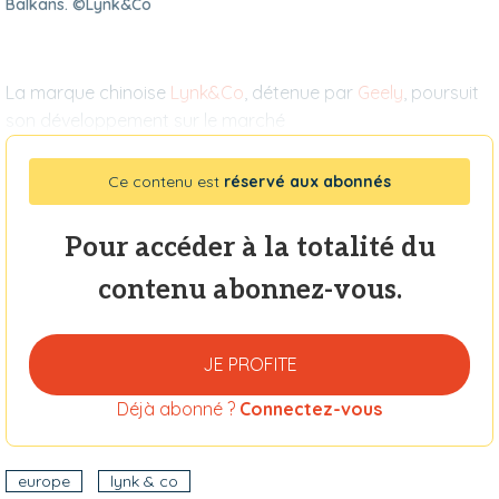
Balkans. ©Lynk&Co
La marque chinoise
Lynk&Co
, détenue par
Geely
, poursuit
son développement sur le marché
Ce contenu est
réservé aux abonnés
Pour accéder à la totalité du
contenu abonnez-vous.
JE PROFITE
Déjà abonné ?
Connectez-vous
europe
lynk & co