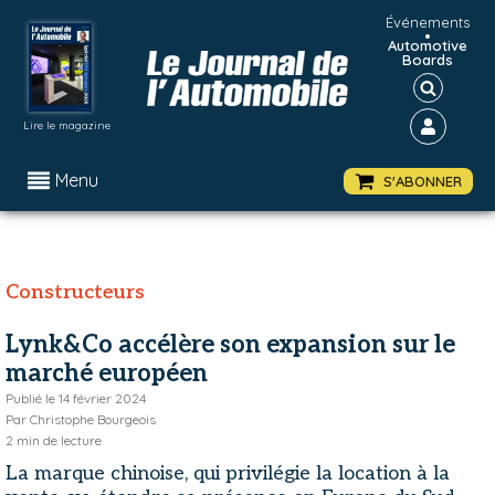
Événements
•
Automotive
Boards
Lire le magazine
Menu
S'ABONNER
Constructeurs
Lynk&Co accélère son expansion sur le
marché européen
Publié le
14 février 2024
Par
Christophe Bourgeois
2
min de lecture
La marque chinoise, qui privilégie la location à la