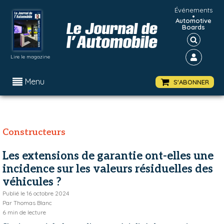
Événements
•
Automotive
Boards
Lire le magazine
Menu
S'ABONNER
Constructeurs
Les extensions de garantie ont-elles une
incidence sur les valeurs résiduelles des
véhicules ?
Publié le
16 octobre 2024
Par
Thomas Blanc
6
min de lecture