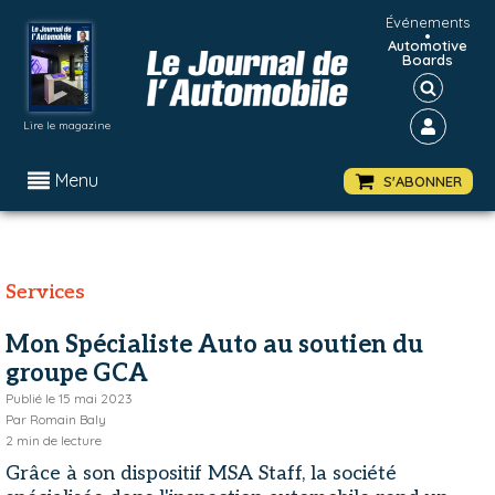
Événements
•
Automotive
Boards
Lire le magazine
Menu
S'ABONNER
Services
Mon Spécialiste Auto au soutien du
groupe GCA
Publié le
15 mai 2023
Par
Romain Baly
2
min de lecture
Grâce à son dispositif MSA Staff, la société