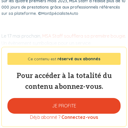
Sur les quatre premiers mois 2023, MSA Staff a réalisé plus de 10
000 jours de prestations grâce aux professionnels référencés
sur sa plateforme. ©MonSpécialisteAuto
Le 17 mai prochain,
MSA Staff soufflera sa première bougie
.
Un évènement symbolique pour un service
Ce contenu est
réservé aux abonnés
Pour accéder à la totalité du
contenu abonnez-vous.
JE PROFITE
Déjà abonné ?
Connectez-vous