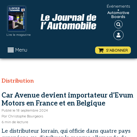
Événements
•
Automotive
Boards
Lire le magazine
Menu
S'ABONNER
Distribution
Car Avenue devient importateur d'Evum
Motors en France et en Belgique
Publié le
18 septembre 2024
Par
Christophe Bourgeois
6
min de lecture
Le distributeur lorrain, qui officie dans quatre pays