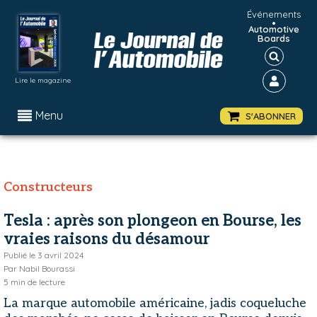
Événements
•
Automotive
Boards
Lire le magazine
Menu
S'ABONNER
Constructeurs
Tesla : après son plongeon en Bourse, les
vraies raisons du désamour
Publié le
3 avril 2024
Par
Nabil Bourassi
5
min de lecture
La marque automobile américaine, jadis coqueluche