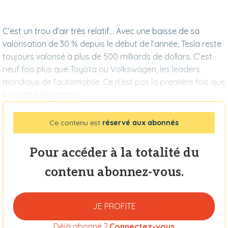
C’est un trou d’air très relatif… Avec une baisse de sa
valorisation de 30 % depuis le début de l’année, Tesla reste
toujours valorisé à plus de 500 milliards de dollars. C’est
neuf fois plus que Toyota ou Volkswagen, les leaders
mondiaux de l’automobile. Ce n’est pas la première fois que
la courbe de l’action
Ce contenu est
réservé aux abonnés
Pour accéder à la totalité du
contenu abonnez-vous.
JE PROFITE
Déjà abonné ?
Connectez-vous