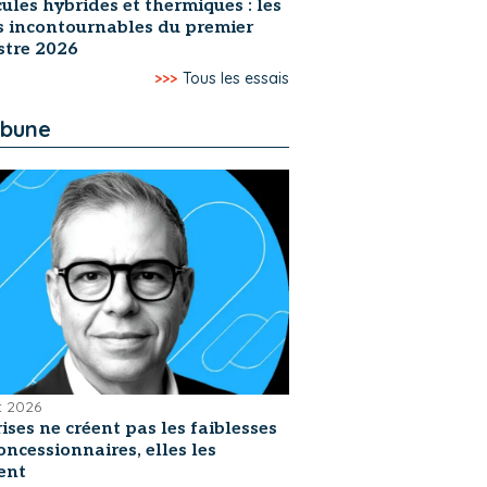
ules hybrides et thermiques : les
s incontournables du premier
stre 2026
>>>
Tous les essais
ibune
et 2026
rises ne créent pas les faiblesses
oncessionnaires, elles les
ent