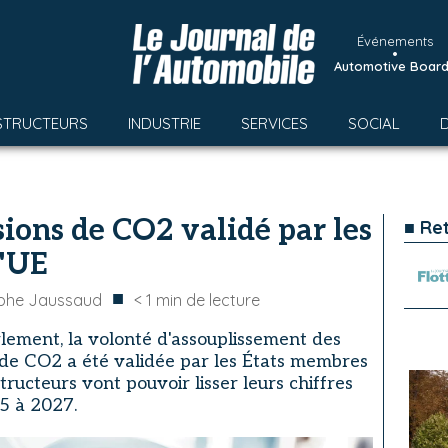
Événements
•
Automotive Boar
STRUCTEURS
INDUSTRIE
SERVICES
SOCIAL
sions de CO2 validé par les
■ Re
l'UE
■
ophe Jaussaud
< 1
min de lecture
rlement, la volonté d'assouplissement des
 de CO2 a été validée par les États membres
ructeurs vont pouvoir lisser leurs chiffres
25 à 2027.