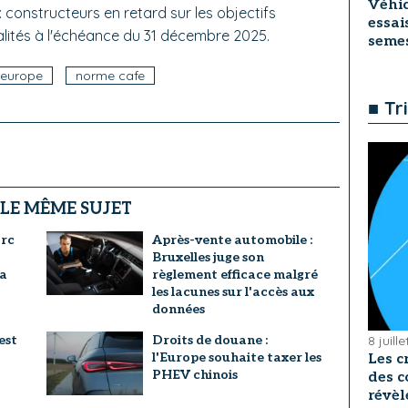
Véhic
 constructeurs en retard sur les objectifs
essai
énalités à l'échéance du 31 décembre 2025.
seme
europe
norme cafe
■ Tr
 LE MÊME SUJET
arc
Après-vente automobile :
Bruxelles juge son
la
règlement efficace malgré
les lacunes sur l'accès aux
données
est
Droits de douane :
8 juill
l'Europe souhaite taxer les
Les c
PHEV chinois
des c
révèl