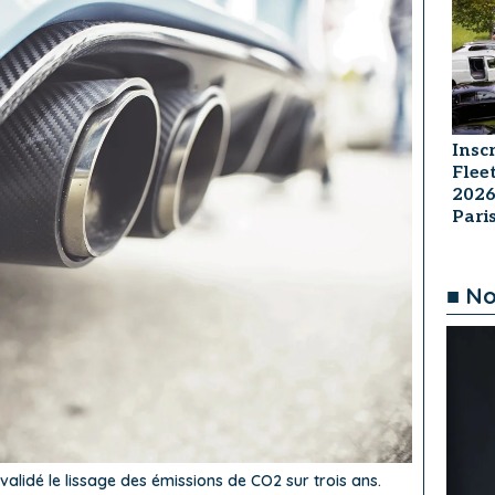
Insc
Flee
2026
Par
■ No
validé le lissage des émissions de CO2 sur trois ans.