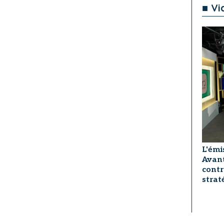
■ Vi
L'émi
Avant
contr
strat