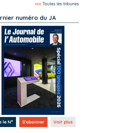
>>>
Toutes les tribunes
rnier numéro du JA
e le N°
S'abonner
Voir plus