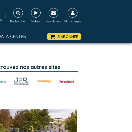
|
ds
Rechercher
Vidéos
Newsletters
Mon compte
DATA CENTER
S'ABONNER
trouvez nos autres sites