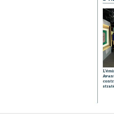
L'émi
Avant
contr
strat