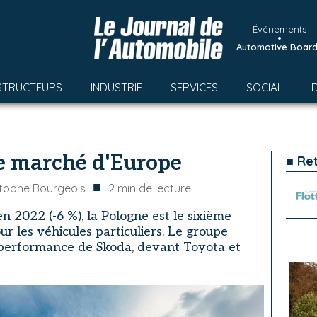
Événements
•
Automotive Boar
STRUCTEURS
INDUSTRIE
SERVICES
SOCIAL
me marché d'Europe
■ Re
■
stophe Bourgeois
2
min de lecture
 2022 (-6 %), la Pologne est le sixième
 les véhicules particuliers. Le groupe
performance de Skoda, devant Toyota et