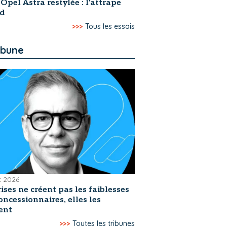
 Opel Astra restylée : l'attrape
rd
>>>
Tous les essais
ibune
et 2026
rises ne créent pas les faiblesses
oncessionnaires, elles les
ent
>>>
Toutes les tribunes