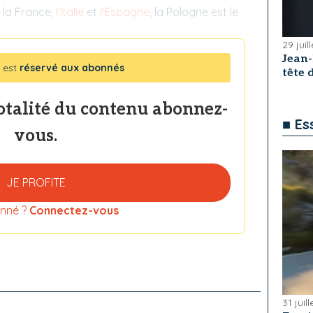
, la France,
l'Italie
et
l'Espagne
, la Pologne est le
29 juil
Jean
 est
réservé aux abonnés
tête
totalité du contenu abonnez-
■ Es
vous.
JE PROFITE
nné ?
Connectez-vous
31 juil