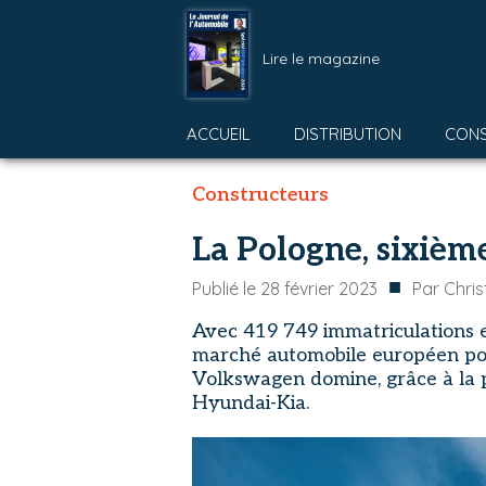
Lire le magazine
ACCUEIL
DISTRIBUTION
CON
Constructeurs
La Pologne, sixiè
■
Publié le
28 février 2023
Par
Chri
Avec 419 749 immatriculations en
marché automobile européen pour
Volkswagen domine, grâce à la 
Hyundai-Kia.