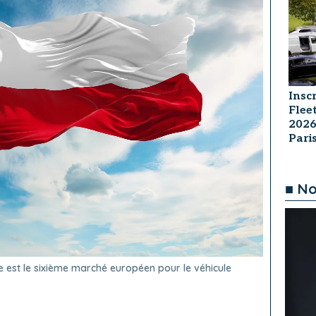
Insc
Flee
2026
Par
■ No
e est le sixième marché européen pour le véhicule