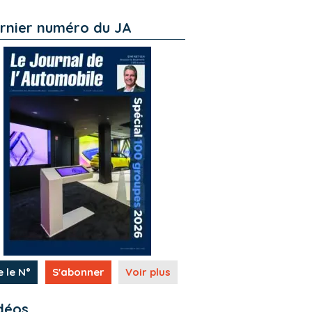
rnier numéro du JA
e le N°
S'abonner
Voir plus
déos