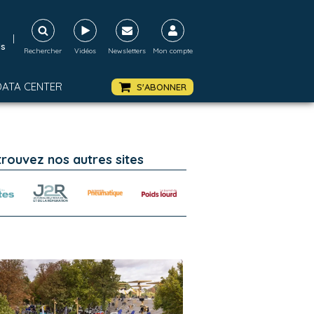
|
ds
Rechercher
Vidéos
Newsletters
Mon compte
DATA CENTER
S'ABONNER
trouvez nos autres sites