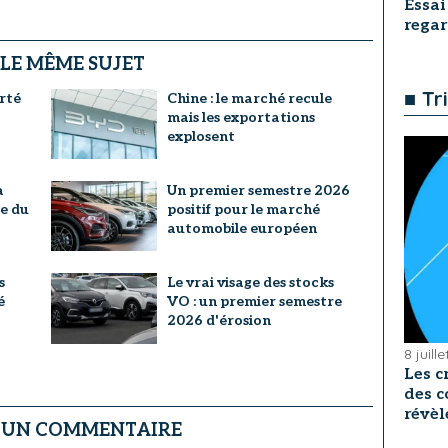
Essai
rega
 LE MÊME SUJET
■ Tr
rté
Chine : le marché recule
mais les exportations
explosent
a
Un premier semestre 2026
re du
positif pour le marché
automobile européen
s
Le vrai visage des stocks
é
VO : un premier semestre
2026 d'érosion
8 juill
Les c
des c
révèl
R UN COMMENTAIRE