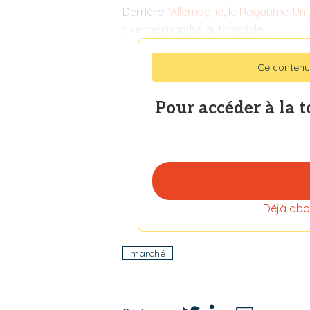
Derrière
l'Allemagne
,
le Royaume-Uni
sixième marché automobile
Ce contenu
Pour accéder à la 
Déjà abo
marché