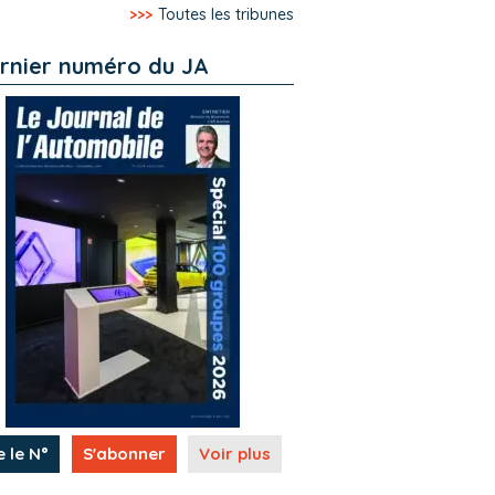
>>>
Toutes les tribunes
rnier numéro du JA
e le N°
S'abonner
Voir plus