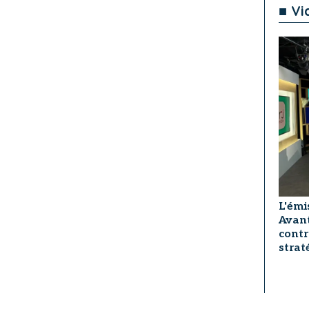
■ Vi
L'émi
Avant
contr
strat