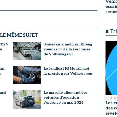
Véhic
essai
seme
■ Tr
 LE MÊME SUJET
 2026
Usines automobiles : XPeng
du
viendra-t-il à la rescousse
de Volkswagen ?
sur
Le syndicat IG Metall met
s
la pression sur Volkswagen
s
ussi
Le marché allemand des
8 juill
voitures d'occasion
s'enfonce en mai 2026
Les c
des c
révèl