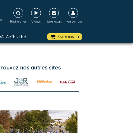
|
ds
Rechercher
Vidéos
Newsletters
Mon compte
DATA CENTER
S'ABONNER
trouvez nos autres sites