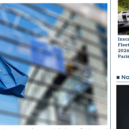
Insc
Flee
2026
Par
■ No