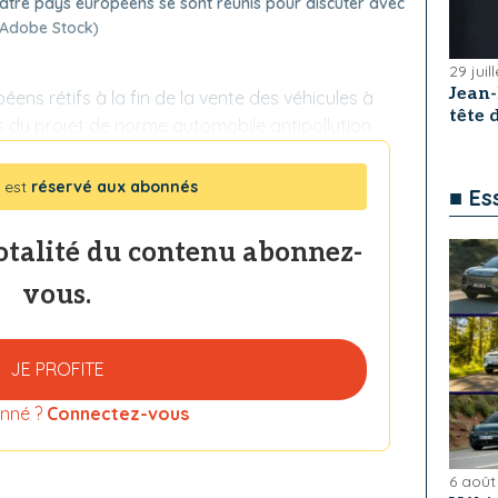
 quatre pays européens se sont réunis pour discuter avec
 Adobe Stock)
29 juil
Jean
éens rétifs à la fin de la vente des véhicules à
tête
s du projet de norme automobile antipollution
 est
réservé aux abonnés
■ Es
totalité du contenu abonnez-
vous.
JE PROFITE
nné ?
Connectez-vous
6 août