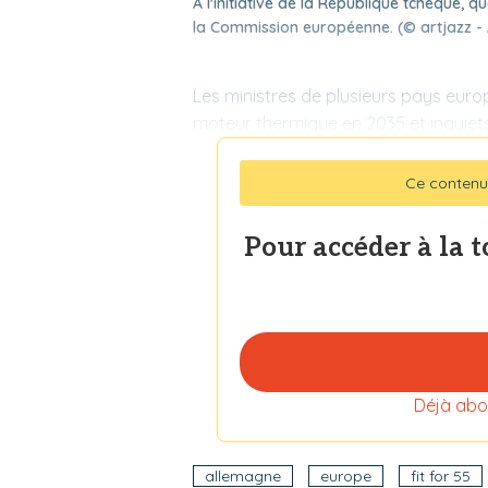
A l'initiative de la République tchèque,
la Commission européenne. (© artjazz -
Les ministres de plusieurs pays europ
moteur thermique en 2035 et inquiet
Ce contenu
Pour accéder à la 
Déjà abo
allemagne
europe
fit for 55