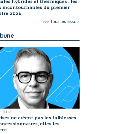
ules hybrides et thermiques : les
s incontournables du premier
stre 2026
>>>
Tous les essais
ibune
et 2026
rises ne créent pas les faiblesses
oncessionnaires, elles les
ent