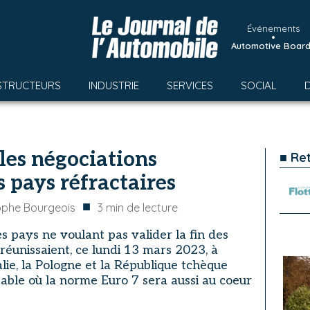
Événements
•
Automotive Boar
STRUCTEURS
INDUSTRIE
SERVICES
SOCIAL
les négociations
■ Re
 pays réfractaires
■
ophe Bourgeois
3
min de lecture
 pays ne voulant pas valider la fin des
éunissaient, ce lundi 13 mars 2023, à
talie, la Pologne et la République tchèque
able où la norme Euro 7 sera aussi au coeur