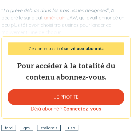
"
La grève débute dans les trois usines désignées
", a
déclaré le syndicat
américain
UAW, qui avait annoncé un
peu plus tôt avoir choisi trois usines pour lancer ce
mouvement, une de chacun
Ce contenu est
réservé aux abonnés
Pour accéder à la totalité du
contenu abonnez-vous.
JE PROFITE
Déjà abonné ?
Connectez-vous
ford
gm
stellantis
usa