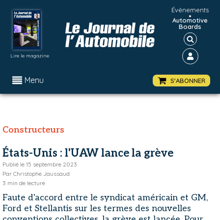
Événements
•
Automotive
Boards
Lire le magazine
Menu
S'ABONNER
Constructeurs
États-Unis : l'UAW lance la grève
Publié le
15 septembre 2023
Par
Christophe Jaussaud
3
min de lecture
Faute d'accord entre le syndicat américain et GM,
Ford et Stellantis sur les termes des nouvelles
conventions collectives, la grève est lancée. Pour