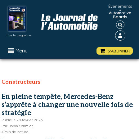
Événements
•
Automotive
Boards
Lire le magazine
Menu
S'ABONNER
Constructeurs
En pleine tempête, Mercedes-Benz
s’apprête à changer une nouvelle fois de
stratégie
Publié le
20 février 2025
Par
Robin Schmidt
4
min de lecture