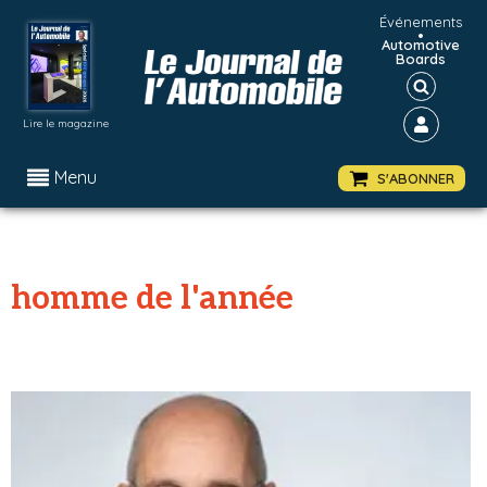
Événements
•
Automotive
Boards
Lire le magazine
Menu
S'ABONNER
homme de l'année