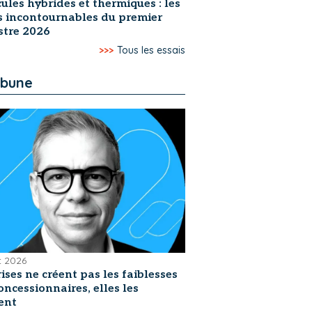
ules hybrides et thermiques : les
s incontournables du premier
stre 2026
>>>
Tous les essais
ibune
et 2026
rises ne créent pas les faiblesses
oncessionnaires, elles les
ent