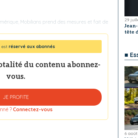
29 juil
mérique, Mobilians prend des mesures et fait de
Jean
tête
 est
réservé aux abonnés
■ Es
totalité du contenu abonnez-
vous.
JE PROFITE
nné ?
Connectez-vous
6 août