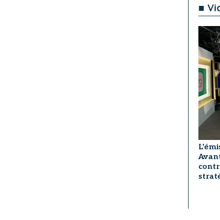
■ Vi
L'émi
Avant
contr
strat