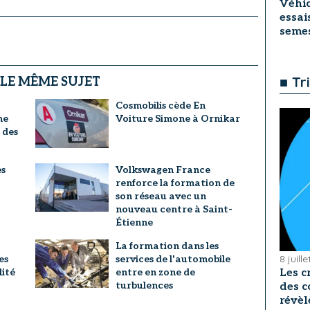
Véhic
essai
seme
■ Tr
 LE MÊME SUJET
Cosmobilis cède En
ne
Voiture Simone à Ornikar
 des
es
Volkswagen France
renforce la formation de
son réseau avec un
nouveau centre à Saint-
Étienne
La formation dans les
8 juill
es
services de l'automobile
lité
entre en zone de
Les c
turbulences
des c
révèl