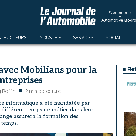
Événements
•
Automotive Boar
STRUCTEURS
INDUSTRIE
SERVICES
SOCIAL
avec Mobilians pour la
■ Re
entreprises
■
 Raffin
2
min de lecture
vice informatique a été mandatée par
différents corps de métier dans leur
ange assurera la formation des
e temps.