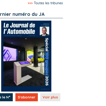
>>>
Toutes les tribunes
rnier numéro du JA
e le N°
S'abonner
Voir plus