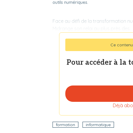
outils numériques.
Face au défi de la transformation nu
Midrange son relai au plus près des
Ce contenu
Pour accéder à la 
Déjà abo
formation
informatique