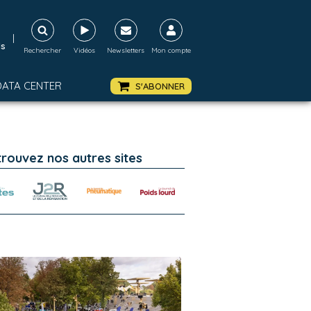
|
ds
Rechercher
Vidéos
Newsletters
Mon compte
DATA CENTER
S'ABONNER
trouvez nos autres sites