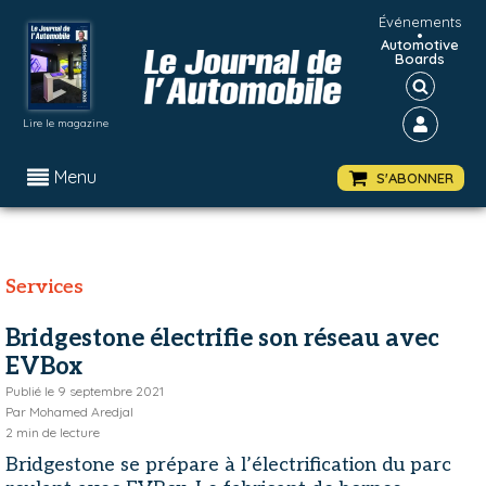
Événements
•
Automotive
Boards
Lire le magazine
Menu
S'ABONNER
Services
Bridgestone électrifie son réseau avec
EVBox
Publié le
9 septembre 2021
Par
Mohamed Aredjal
2
min de lecture
Bridgestone se prépare à l’électrification du parc