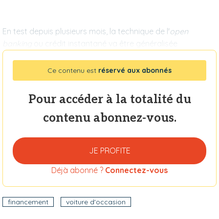
En test depuis plusieurs mois, la technique de l'
open
banking
ou crédit instantané va être généralisée
Ce contenu est
réservé aux abonnés
Pour accéder à la totalité du
contenu abonnez-vous.
JE PROFITE
Déjà abonné ?
Connectez-vous
financement
voiture d'occasion