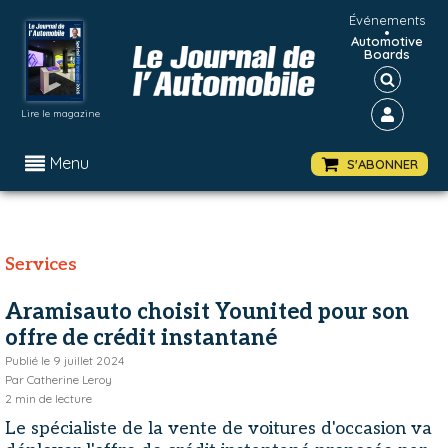
Événements
•
Automotive
Boards
Lire le magazine
Menu
S'ABONNER
Services
Aramisauto choisit Younited pour son
offre de crédit instantané
Publié le
9 juillet 2024
Par
Catherine Leroy
2
min de lecture
Le spécialiste de la vente de voitures d'occasion va