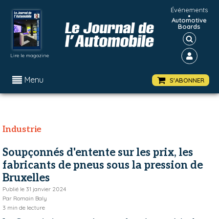
Événements
•
Automotive
Boards
Lire le magazine
Menu
S'ABONNER
Industrie
Soupçonnés d'entente sur les prix, les
fabricants de pneus sous la pression de
Bruxelles
Publié le
31 janvier 2024
Par
Romain Baly
3
min de lecture