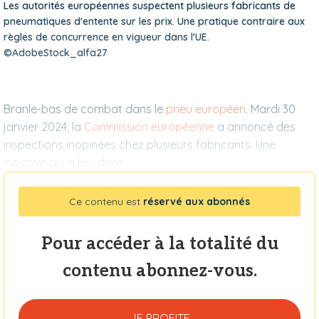
Les autorités européennes suspectent plusieurs fabricants de
pneumatiques d'entente sur les prix. Une pratique contraire aux
règles de concurrence en vigueur dans l'UE.
©AdobeStock_alfa27
Branle-bas de combat dans le
pneu européen
. Mardi 30
janvier 2024, la
Commission européenne
a annoncé des
inspections inopinées chez plusieurs fabricants. Une
initiative qui a lieu dans
Ce contenu est
réservé aux abonnés
Pour accéder à la totalité du
contenu abonnez-vous.
JE PROFITE