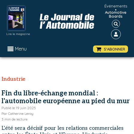
Événements
•
Automotive
Boards
Lire le magazine
Menu
S'ABONNER
Industrie
Fin du libre-échange mondial :
l'automobile européenne au pied du mur
Publié le
19 juin 2025
Par
Catherine Leroy
3
min de lecture
L'été sera décisif pour les relations commerciales