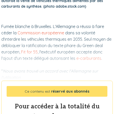
autorise la vente de véhicules thermiques alimentés par des
carburants de synthèse. (photo adobe.stock.com)
Fumée blanche à Bruxelles. L'Allemagne a réussi à faire
céder la
Commission européenne
dans sa volonté
d'interdire les véhicules thermiques en 2035. Seul moyen de
débloquer la ratification du texte phare du Green deal
européen,
Fit for 55
, l'exécutif européen accepte donc
l'ajout d'un texte délégué autorisant les
e-carburants
.
"
Nous avons trouvé un accord avec l'Allemagne sur
l'utilisation
Ce contenu est
réservé aux abonnés
Pour accéder à la totalité du