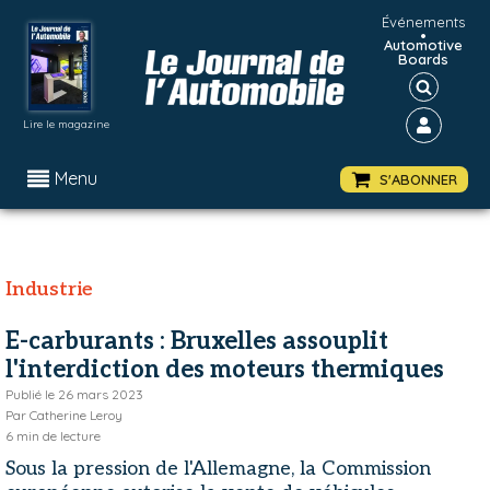
Événements
•
Automotive
Boards
Lire le magazine
Menu
S'ABONNER
Industrie
E-carburants : Bruxelles assouplit
l'interdiction des moteurs thermiques
Publié le
26 mars 2023
Par
Catherine Leroy
6
min de lecture
Sous la pression de l'Allemagne, la Commission