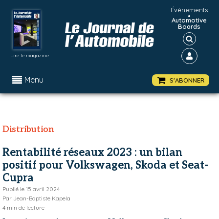
Événements
•
Automotive
Boards
Lire le magazine
Menu
S'ABONNER
Distribution
Rentabilité réseaux 2023 : un bilan
positif pour Volkswagen, Skoda et Seat-
Cupra
Publié le
15 avril 2024
Par
Jean-Baptiste Kapela
4
min de lecture