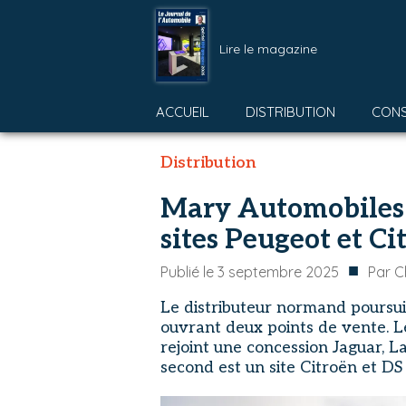
Lire le magazine
ACCUEIL
DISTRIBUTION
CON
Distribution
Mary Automobiles
sites Peugeot et Ci
■
Publié le
3 septembre 2025
Par
C
Le distributeur normand poursu
ouvrant deux points de vente. Le
rejoint une concession Jaguar, L
second est un site Citroën et DS