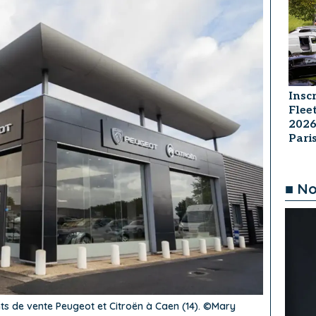
Insc
Flee
2026
Par
■ No
s de vente Peugeot et Citroën à Caen (14). ©Mary