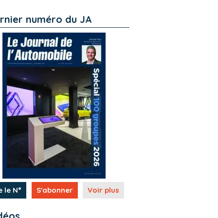
rnier numéro du JA
e le N°
S'abonner
Voir plus
déos