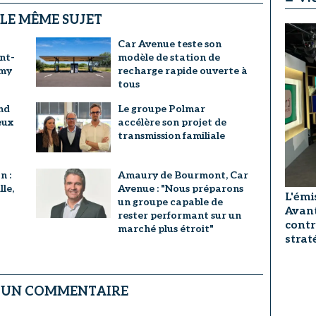
 LE MÊME SUJET
Car Avenue teste son
int-
modèle de station de
emy
recharge rapide ouverte à
tous
nd
Le groupe Polmar
eux
accélère son projet de
transmission familiale
n :
Amaury de Bourmont, Car
lle,
Avenue : "Nous préparons
L'émi
un groupe capable de
Avant
rester performant sur un
contr
marché plus étroit"
strat
R UN COMMENTAIRE