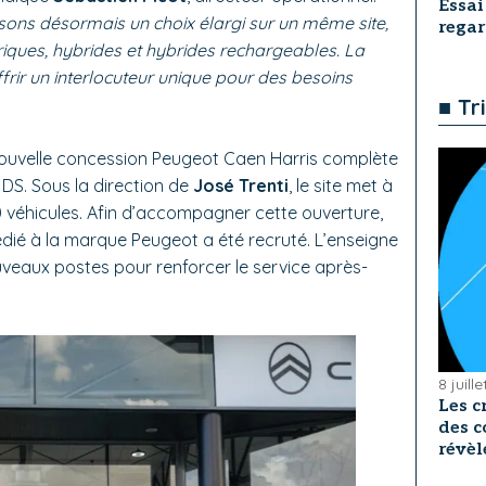
Essai
sons désormais un choix élargi sur un même site,
rega
riques, hybrides et hybrides rechargeables. La
frir un interlocuteur unique pour des besoins
■ Tr
 nouvelle concession Peugeot Caen Harris complète
t DS.
Sous la direction de
José Trenti
, le site met à
 véhicules.
Afin d’accompagner cette ouverture,
dié à la marque Peugeot a été recruté. L’enseigne
uveaux postes pour renforcer le service après-
8 juill
Les c
des c
révèl