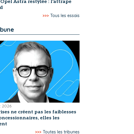
 Opel Astra restylée : l'attrape
rd
>>>
Tous les essais
ibune
et 2026
rises ne créent pas les faiblesses
oncessionnaires, elles les
ent
>>>
Toutes les tribunes