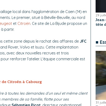
llage local dans l'agglomération de Caen (14) en
29 juil
ts. Le premier, situé à Biéville-Beuville, au nord
Jean
eugeot
et
Citroën
. Ce site de La Bijude propose un
tête
à partir.
s cette zone depuis le rachat des affaires de
JFC
■ Es
 Land Rover, Volvo et Isuzu. Cette implantation
s, avec deux nouvelles recrues et trois
our renforcer l’atelier. L'équipe commerciale est
r de Citroën à Cabourg
re à toutes les demandes d’un seul et même client
es membres de sa famille, flotte pour ses
31 juil
ndique
Sébastien Picot
, directeur opérationnel.