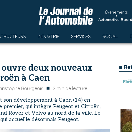
Événements
•
Automotive Boar
STRUCTEURS
INDUSTRIE
SERVICES
SOCIAL
 ouvre deux nouveaux
■ Re
troën à Caen
■
hristophe Bourgeois
2
min de lecture
it son développement à Caen (14) en
 premier, qui intègre Peugeot et Citroën,
and Rover et Volvo au nord de la ville. Le
 qui accueille désormais Peugeot.