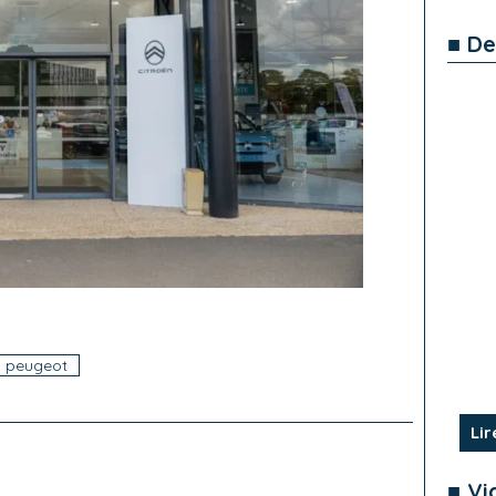
■ De
peugeot
Lir
■ Vi