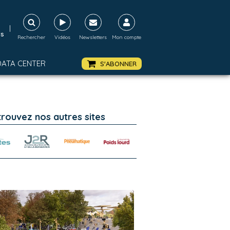
|
ds
Rechercher
Vidéos
Newsletters
Mon compte
DATA CENTER
S'ABONNER
trouvez nos autres sites