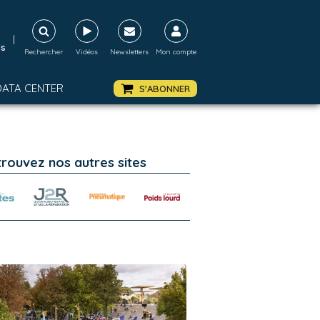
|
ds
Rechercher
Vidéos
Newsletters
Mon compte
DATA CENTER
S'ABONNER
trouvez nos autres sites