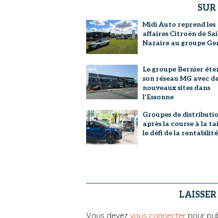
SUR
Midi Auto reprend les
affaires Citroën de Sa
Nazaire au groupe G
Le groupe Bernier éte
son réseau MG avec d
nouveaux sites dans
l'Essonne
Groupes de distributio
après la course à la tai
le défi de la rentabilité
LAISSE
Vous devez
vous connecter
pour pub