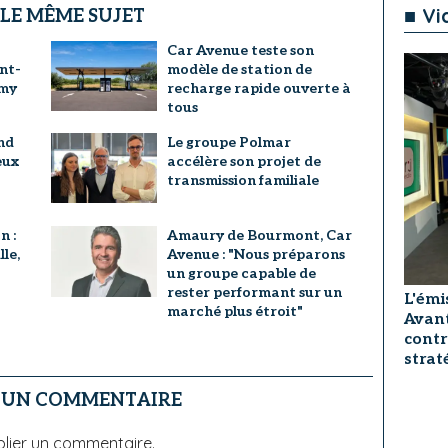
■ Vi
 LE MÊME SUJET
Car Avenue teste son
int-
modèle de station de
emy
recharge rapide ouverte à
tous
nd
Le groupe Polmar
eux
accélère son projet de
transmission familiale
n :
Amaury de Bourmont, Car
lle,
Avenue : "Nous préparons
un groupe capable de
rester performant sur un
L'émi
marché plus étroit"
Avant
contr
strat
R UN COMMENTAIRE
lier un commentaire.