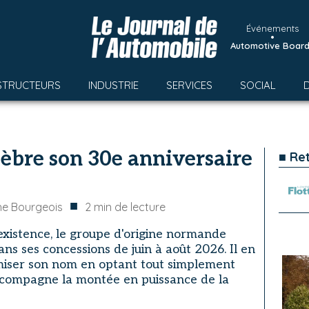
Événements
•
Automotive Boar
STRUCTEURS
INDUSTRIE
SERVICES
SOCIAL
èbre son 30e anniversaire
■ Re
■
he Bourgeois
2
min de lecture
'existence, le groupe d'origine normande
ans ses concessions de juin à août 2026. Il en
iser son nom en optant tout simplement
ccompagne la montée en puissance de la