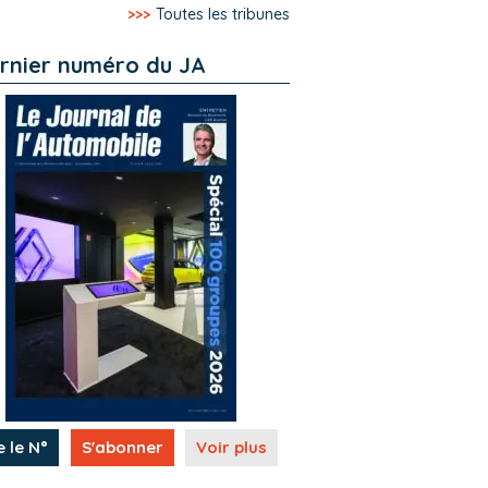
>>>
Toutes les tribunes
rnier numéro du JA
e le N°
S'abonner
Voir plus