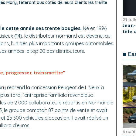
es Mary, fêteront aux côtés de leurs clients les trente
29 juil
Jean
e cette année ses trente bougies.
Né en 1996
tête
isieux (14), le distributeur normand est devenu, au
cations, l'un des plus importants groupes automobiles
es années le top 20 des distributeurs.
■ Es
, progresser, transmettre"
ary reprend la concession Peugeot de Lisieux à
lus tard, l’entreprise familiale revendique
plus de 2 000 collaborateurs répartis en Normandie
, le groupe comptait 87 points de vente et avait
t 25 300 véhicules d'occasion. Il avait réalisé un
lliard d'euros.
6 août