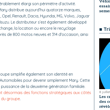
Véhic
érablement élargi son périmètre d’activité.
essai
 Mary distribue aujourd’hui quatorze marques,
seme
, Opel, Renault, Dacia, Hyundai, MG, Volvo, Jaguar
 Isuzu. Le distributeur s’est également développé
echange, la location ou encore le recyclage
■ Tr
 près de 800 motos neuves et 314 d'occasion, ainsi
groupe simplifie également son identité en
utomobiles pour devenir simplement Mary. Cette
uissance de la deuxième génération familiale.
8 juill
t désormais des fonctions stratégiques aux côtés
Les c
t du groupe
.
des c
révèl