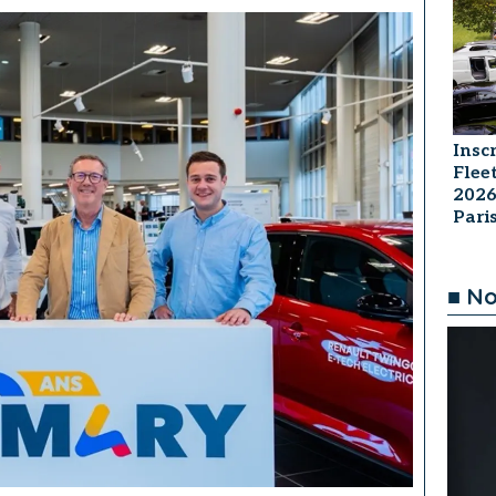
Insc
Flee
2026
Par
■ No