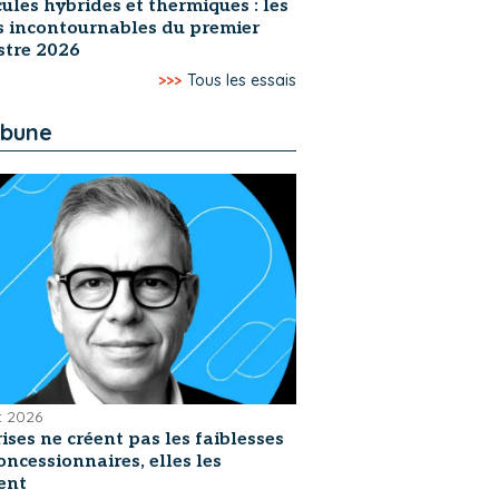
ules hybrides et thermiques : les
s incontournables du premier
stre 2026
>>>
Tous les essais
ibune
et 2026
rises ne créent pas les faiblesses
oncessionnaires, elles les
ent