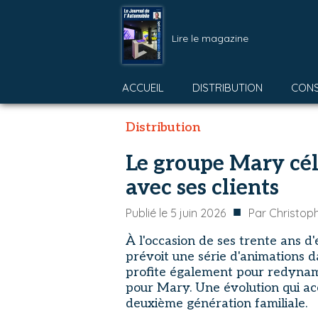
Lire le magazine
ACCUEIL
DISTRIBUTION
CON
Distribution
Le groupe Mary cél
avec ses clients
■
Publié le
5 juin 2026
Par
Christop
À l'occasion de ses trente ans d
prévoit une série d'animations d
profite également pour redynam
pour Mary. Une évolution qui a
deuxième génération familiale.