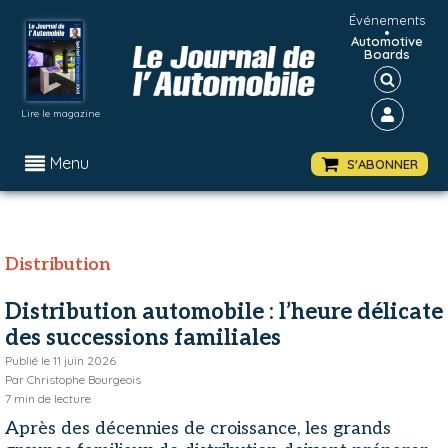
Événements
•
Automotive
Boards
Lire le magazine
Menu
S'ABONNER
Distribution
Distribution automobile : l’heure délicate
des successions familiales
Publié le
11 juin 2026
Par
Christophe Bourgeois
7
min de lecture
Après des décennies de croissance, les grands