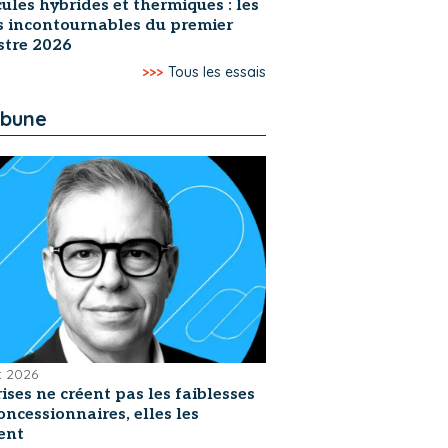
ules hybrides et thermiques : les
s incontournables du premier
stre 2026
>>>
Tous les essais
ibune
et 2026
rises ne créent pas les faiblesses
oncessionnaires, elles les
ent