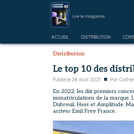
Lire le magazine
ACCUEIL
DISTRIBUTION
CON
Distribution
Le top 10 des distr
■
Publié le
28 août 2023
Par
Cather
En 2022, les dix premiers conce
immatriculations de la marque. 
Dubreuil, Hess et Amplitude. Ma
arriver Emil Frey France.