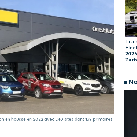
Insc
Flee
2026
Par
■ No
on en hausse en 2022 avec 240 sites dont 139 primaires