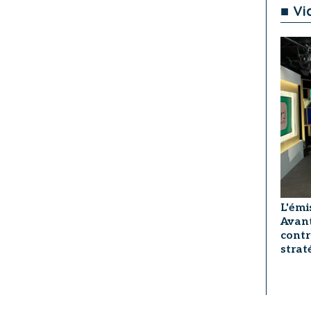
■ Vi
L'émi
Avant
contr
strat