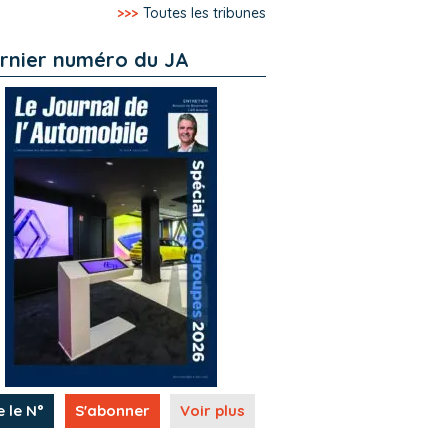
>>>
Toutes les tribunes
rnier numéro du JA
e le N°
S'abonner
Voir plus