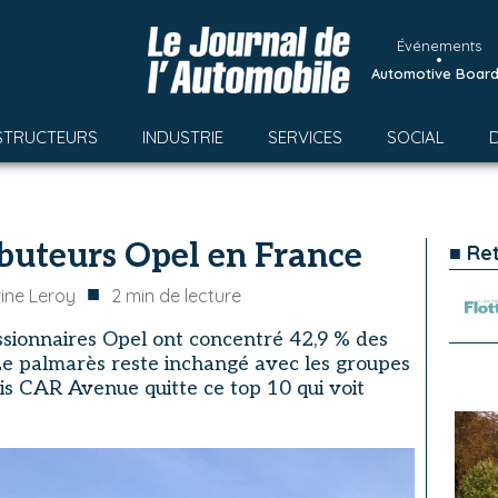
Événements
•
Automotive Boar
STRUCTEURS
INDUSTRIE
SERVICES
SOCIAL
ibuteurs Opel en France
■ Re
■
ine Leroy
2
min de lecture
ssionnaires Opel ont concentré 42,9 % des
Le palmarès reste inchangé avec les groupes
is CAR Avenue quitte ce top 10 qui voit