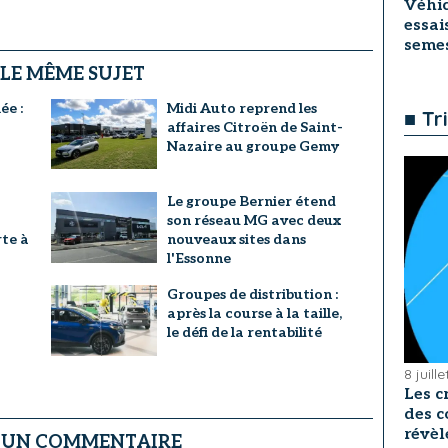
Véhic
essai
seme
 LE MÊME SUJET
ée :
Midi Auto reprend les
■ Tr
affaires Citroën de Saint-
Nazaire au groupe Gemy
Le groupe Bernier étend
son réseau MG avec deux
te à
nouveaux sites dans
l'Essonne
Groupes de distribution :
après la course à la taille,
le défi de la rentabilité
8 juill
Les c
des c
révèl
R UN COMMENTAIRE