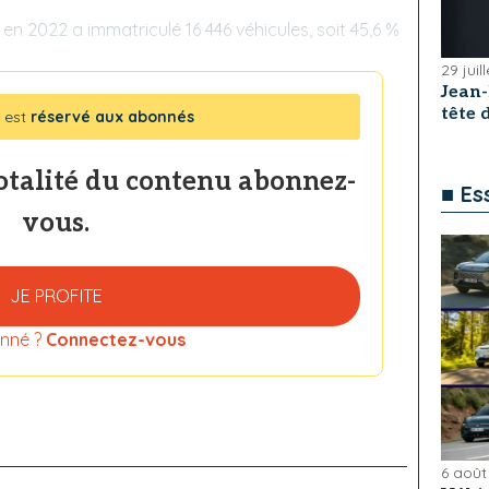
en 2022 a immatriculé 16 446 véhicules, soit 45,6 %
29 juil
Jean
tête
 est
réservé aux abonnés
totalité du contenu abonnez-
■ Es
vous.
JE PROFITE
nné ?
Connectez-vous
6 août