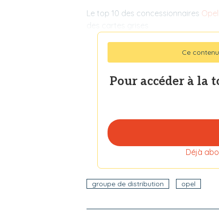
Le top 10 des concessionnaires
Opel
des cartes grises
Ce contenu
Pour accéder à la 
Déjà abo
groupe de distribution
opel