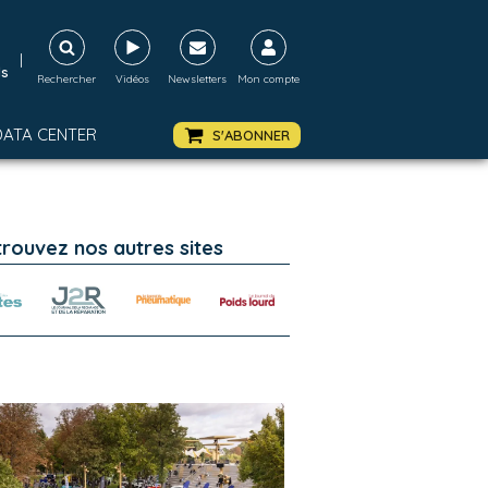
|
ds
Rechercher
Vidéos
Newsletters
Mon compte
DATA CENTER
S'ABONNER
trouvez nos autres sites