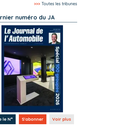
>>>
Toutes les tribunes
rnier numéro du JA
e le N°
S'abonner
Voir plus