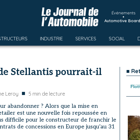
Événements
•
Automotive Boar
STRUCTEURS
INDUSTRIE
SERVICES
SOCIAL
de Stellantis pourrait-il
■ Re
■
ne Leroy
5
min de lecture
ur abandonner ? Alors que la mise en
etailer est une nouvelle fois repoussée en
s difficile pour le constructeur de franchir le
contrats de concessions en Europe jusqu’au 31