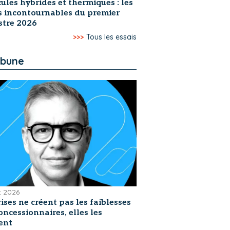
ules hybrides et thermiques : les
s incontournables du premier
stre 2026
>>>
Tous les essais
ibune
et 2026
rises ne créent pas les faiblesses
oncessionnaires, elles les
ent