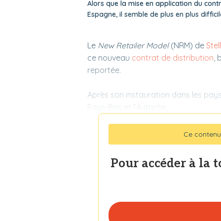
Alors que la mise en application du contr
Espagne, il semble de plus en plus diffic
Le
New Retailer Model
(NRM) de
Stel
ce nouveau
contrat de distribution
,
reportée.
Après son instauration dans les pays 
Pays-Bas et l’Autriche,
Ce contenu
Pour accéder à la 