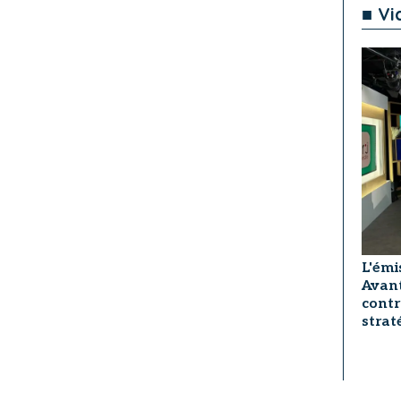
■ Vi
L'émi
Avant
contr
strat