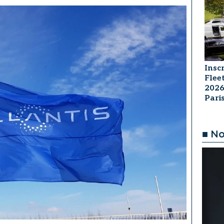
Insc
Flee
2026
Par
■ No