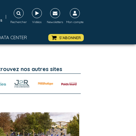
|
ds
Rechercher
Vidéos
Newsletters
Mon compte
DATA CENTER
S'ABONNER
trouvez nos autres sites