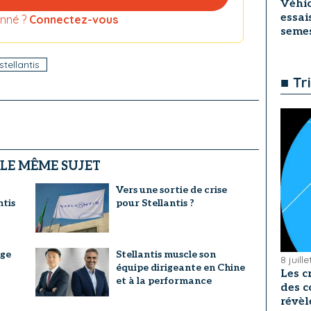
Véhic
essai
nné ?
Connectez-vous
seme
stellantis
■ Tr
 LE MÊME SUJET
Vers une sortie de crise
ntis
pour Stellantis ?
age
Stellantis muscle son
8 juill
équipe dirigeante en Chine
Les c
et à la performance
des c
révèl