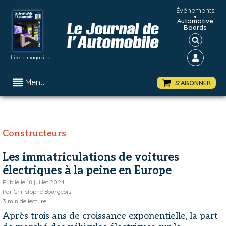
Événements
•
Automotive
Boards
Lire le magazine
Menu
S'ABONNER
Constructeurs
Les immatriculations de voitures
électriques à la peine en Europe
Publié le
18 juillet 2024
Par
Christophe Bourgeois
3
min de lecture
Après trois ans de croissance exponentielle, la part