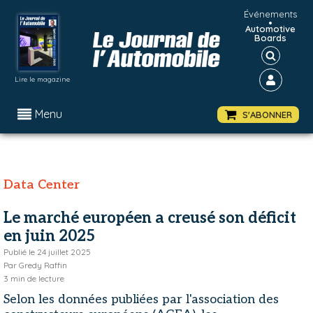
Événements
•
Automotive
Boards
Lire le magazine
Menu
S'ABONNER
Data Center
Le marché européen a creusé son déficit
en juin 2025
Publié le
24 juillet 2025
Par
Gredy Raffin
3
min de lecture
Selon les données publiées par l'association des