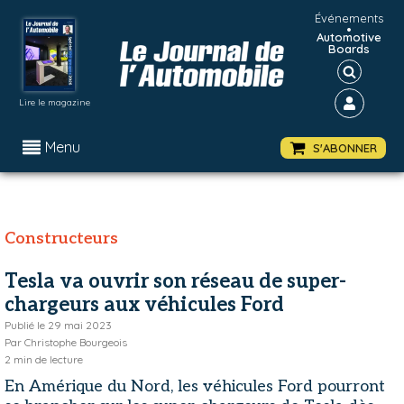
Événements
•
Automotive
Boards
Lire le magazine
Menu
S'ABONNER
Constructeurs
Tesla va ouvrir son réseau de super-
chargeurs aux véhicules Ford
Publié le
29 mai 2023
Par
Christophe Bourgeois
2
min de lecture
En Amérique du Nord, les véhicules Ford pourront