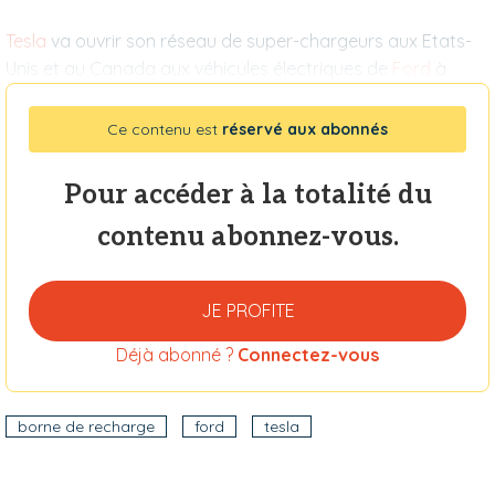
Tesla
va ouvrir son réseau de super-chargeurs aux Etats-
Unis et au Canada aux véhicules électriques de
Ford
à
Ce contenu est
réservé aux abonnés
Pour accéder à la totalité du
contenu abonnez-vous.
JE PROFITE
Déjà abonné ?
Connectez-vous
borne de recharge
ford
tesla