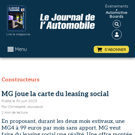
Événements
•
Automotive
Boards
Lire le magazine
Menu
S'ABONNER
Constructeurs
MG joue la carte du leasing social
Publié le
30 juin 2023
Par
Christophe Jaussaud
2
min de lecture
En proposant, durant les deux mois estivaux, une
MG4 à 99 euros par mois sans apport, MG veut
faire du leasing social une réalité. Une offre montée