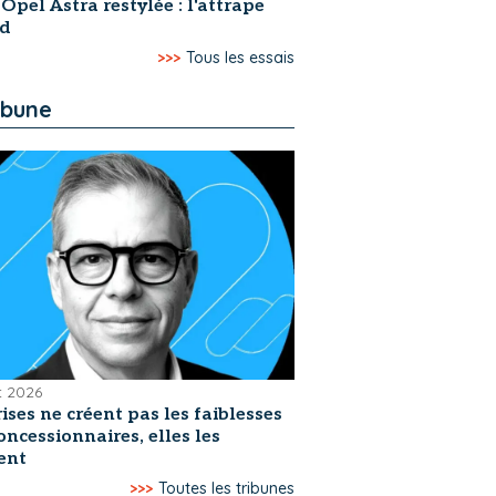
 Opel Astra restylée : l'attrape
rd
>>>
Tous les essais
ibune
et 2026
rises ne créent pas les faiblesses
oncessionnaires, elles les
ent
>>>
Toutes les tribunes