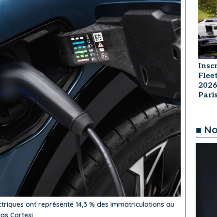
Insc
Flee
2026
Par
■ No
lectriques ont représenté 14,3 % des immatriculations au
as Cortesi