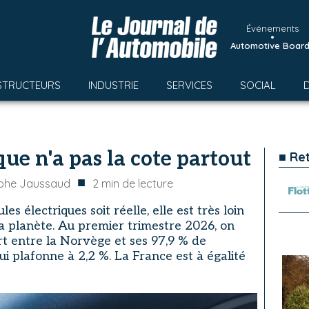
Événements
•
Automotive Boar
STRUCTEURS
INDUSTRIE
SERVICES
SOCIAL
que n'a pas la cote partout
■ Re
■
ophe Jaussaud
2
min de lecture
es électriques soit réelle, elle est très loin
la planète. Au premier trimestre 2026, on
t entre la Norvège et ses 97,9 % de
ui plafonne à 2,2 %. La France est à égalité