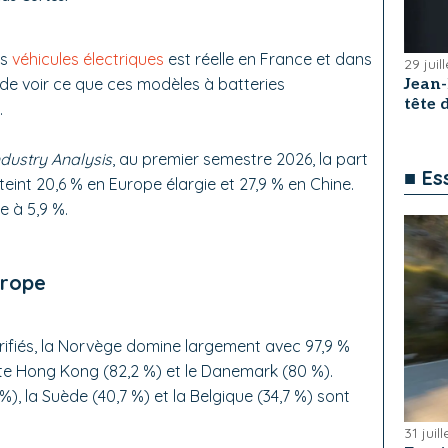
es
véhicules électriques
est réelle en France et dans
29 juil
 de voir ce que ces modèles à batteries
Jean
tête
.
ndustry Analysis
, au premier semestre 2026, la part
■ Es
teint 20,6 % en Europe élargie et 27,9 % en Chine.
e à 5,9 %.
urope
trifiés, la Norvège domine largement avec 97,9 %
ite Hong Kong (82,2 %) et le Danemark (80 %).
%), la Suède (40,7 %) et la Belgique (34,7 %) sont
31 juil