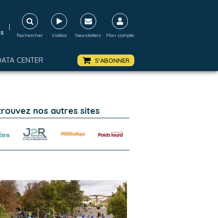
|
ds
Rechercher
Vidéos
Newsletters
Mon compte
DATA CENTER
S'ABONNER
trouvez nos autres sites