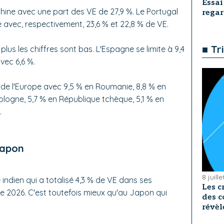
Essai
ine avec une part des VE de 27,9 %. Le Portugal
rega
 avec, respectivement, 23,6 % et 22,8 % de VE.
■ Tr
lus les chiffres sont bas. L'Espagne se limite à 9,4
avec 6,6 %.
 de l'Europe avec 9,5 % en Roumanie, 8,8 % en
Pologne, 5,7 % en République tchèque, 5,1 % en
.
Japon
8 juill
ndien qui a totalisé 4,3 % de VE dans ses
Les c
e 2026. C'est toutefois mieux qu'au Japon qui
des c
révèl