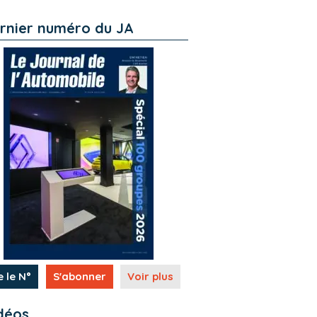
rnier numéro du JA
e le N°
S'abonner
Voir plus
déos