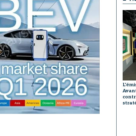
L'émi
Avant
contr
strat