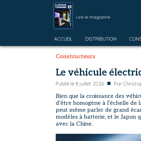
Lire le magazine
ACCUEIL
DISTRIBUTION
CON
Constructeurs
Le véhicule électri
■
Publié le
8 juillet 2026
Par
Christ
Bien que la croissance des véhicul
d'être homogène à l'échelle de 
peut même parler de grand écar
modèles à batterie, et le Japon q
avec la Chine.