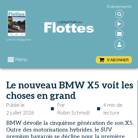
Événements
Lire le magazine
Menu
S'ABONNER
Le nouveau BMW X5 voit les
choses en grand
Publié le
Par
4
min de
■
■
2 juillet 2026
Robin Schmidt
lecture
BMW dévoile la cinquième génération de son X5.
Outre des motorisations hybrides, le SUV
premium bavarois se décline pour la première