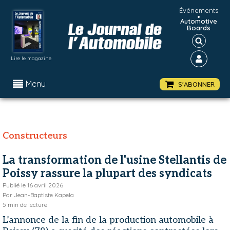
Événements
•
Automotive
Boards
Lire le magazine
Menu
S'ABONNER
Constructeurs
La transformation de l'usine Stellantis de
Poissy rassure la plupart des syndicats
Publié le
16 avril 2026
Par
Jean-Baptiste Kapela
5
min de lecture
L’annonce de la fin de la production automobile à