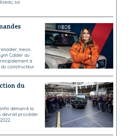
réseau, sa
mmandes
enadier, Ineos
ynn Calder au
rincipalement à
du constructeur.
uction du
enfin démarré la
s devrait procéder
2022.