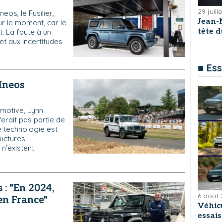
29 juill
eos, le Fusilier,
Jean-
r le moment, car le
tête 
. La faute à un
et aux incertitudes
■ Ess
Ineos
omotive, Lynn
erait pas partie de
e technologie est
ructures
n’existent
: "En 2024,
6 août
en France"
Véhicu
essai