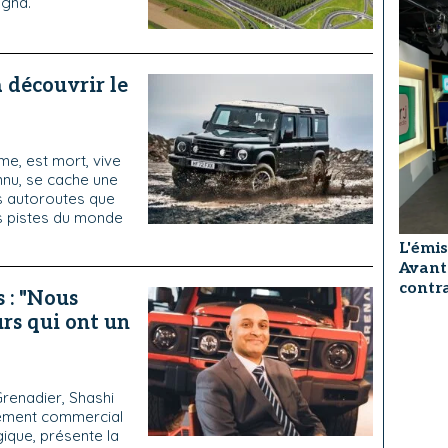
agna.
 découvrir le
e, est mort, vive
onnu, se cache une
es autoroutes que
es pistes du monde
L'émis
Avant
contra
 : "Nous
rs qui ont un
Grenadier, Shashi
ement commercial
ique, présente la