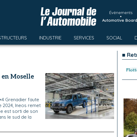
Événements
•
Automotive Boar
STRUCTEURS
INDUSTRIE
SERVICES
SOCIAL
■ Ret
 en Moselle
4×4 Grenadier faute
e 2024, Ineos remet
e est sorti de son
ns le sud de la