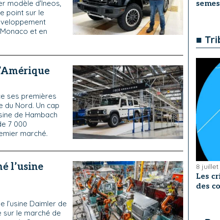
er modèle d'Ineos,
semes
e point sur le
développement
 Monaco et en
■ Tr
 l’Amérique
ce ses premières
e du Nord. Un cap
usine de Hambach
 de 7 000
emier marché.
é l’usine
8 juille
Les cr
des co
e l’usine Daimler de
e sur le marché de