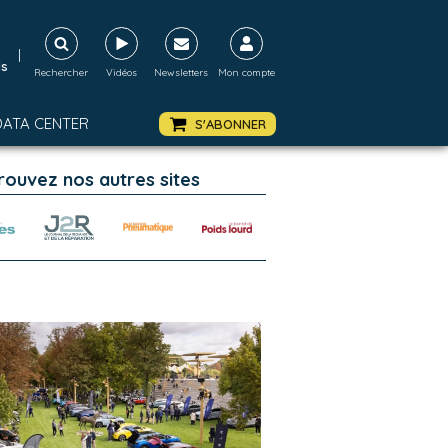
|
ds
Rechercher
Vidéos
Newsletters
Mon compte
DATA CENTER
S'ABONNER
rouvez nos autres sites