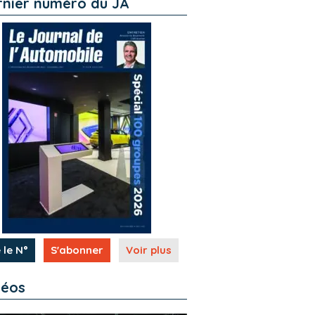
rnier numéro du JA
 le N°
S'abonner
Voir plus
déos