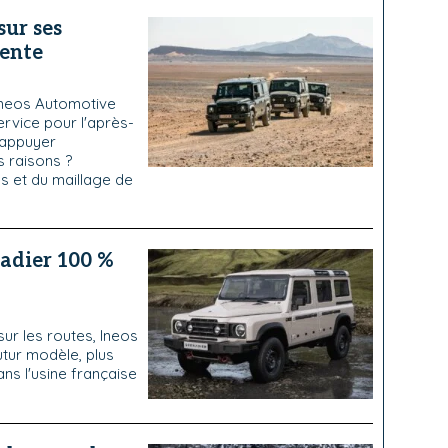
sur ses
vente
 Ineos Automotive
ervice pour l'après-
s'appuyer
s raisons ?
s et du maillage de
nadier 100 %
ur les routes, Ineos
utur modèle, plus
dans l'usine française