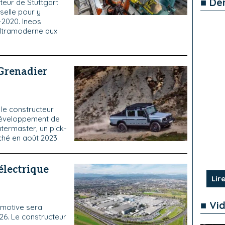
■ De
teur de Stuttgart
selle pour y
-2020. Ineos
ultramoderne aux
 Grenadier
le constructeur
 développement de
termaster, un pick-
rché en août 2023.
électrique
Lire
■ Vi
omotive sera
26. Le constructeur