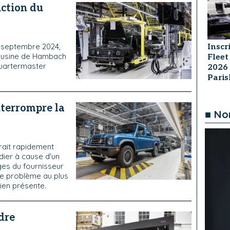
uction du
n septembre 2024,
Inscr
n usine de Hambach
Fleet
Quartermaster
2026
Pari
nterrompre la
■ No
rait rapidement
dier à cause d'un
es du fournisseur
ce problème au plus
ien présente.
dre