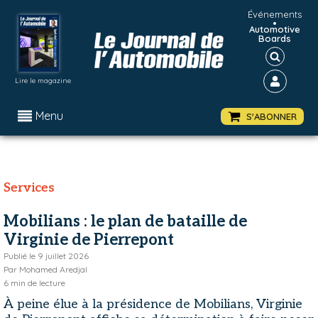
Événements
•
Automotive
Boards
Lire le magazine
Menu
S'ABONNER
Services
Mobilians : le plan de bataille de
Virginie de Pierrepont
Publié le
9 juillet 2026
Par
Mohamed Aredjal
6
min de lecture
À peine élue à la présidence de Mobilians, Virginie