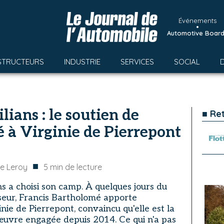
Événements
•
Automotive Boar
STRUCTEURS
INDUSTRIE
SERVICES
SOCIAL
ians : le soutien de
■ Re
 à Virginie de Pierrepont
■
e Leroy
5
min de lecture
s a choisi son camp. À quelques jours du
sseur, Francis Bartholomé apporte
nie de Pierrepont, convaincu qu'elle est la
œuvre engagée depuis 2014. Ce qui n'a pas