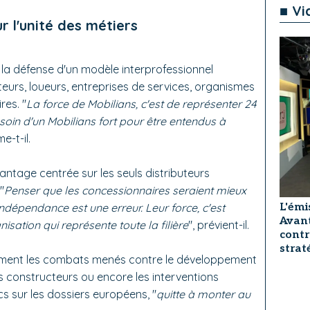
■ Vi
 l'unité des métiers
la défense d'un modèle interprofessionnel
eurs, loueurs, entreprises de services, organismes
res. "
La force de Mobilians, c'est de représenter 24
soin d'un Mobilians fort pour être entendus à
me-t-il.
antage centrée sur les seuls distributeurs
"
Penser que les concessionnaires seraient mieux
dépendance est une erreur. Leur force, c'est
L'émi
Avant
isation qui représente toute la filière
", prévient-il.
contr
strat
mment les combats menés contre le développement
 constructeurs ou encore les interventions
s sur les dossiers européens, "
quitte à monter au