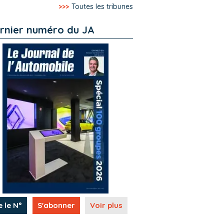
>>>
Toutes les tribunes
rnier numéro du JA
e le N°
S'abonner
Voir plus