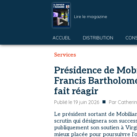
Lire le magazine
ACCUEIL
DISTRIBUTION
CON
Services
Présidence de Mobil
Francis Bartholomé
fait réagir
■
Publié le
19 juin 2026
Par
Catherin
Le président sortant de Mobilian
scrutin qui désignera son succe
publiquement son soutien à Virgi
mieux placée pour poursuivre l'