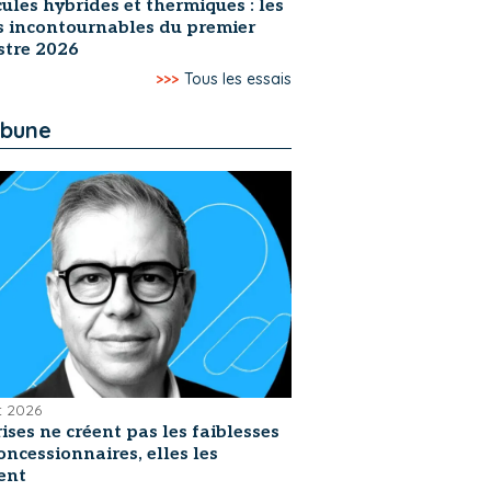
ules hybrides et thermiques : les
s incontournables du premier
stre 2026
>>>
Tous les essais
ibune
et 2026
rises ne créent pas les faiblesses
oncessionnaires, elles les
ent