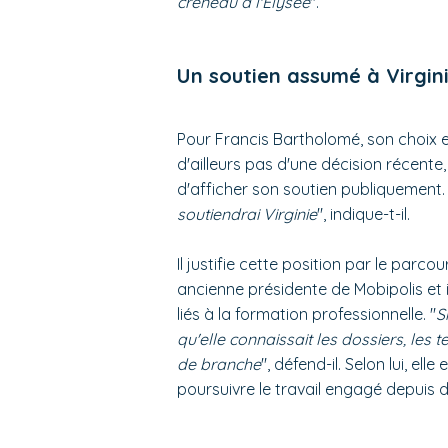
créneau à l'Élysée
".
Un soutien assumé à Virgin
Pour Francis Bartholomé, son choix e
d'ailleurs pas d'une décision récente
d'afficher son soutien publiquement. 
soutiendrai Virginie
", indique-t-il.
Il justifie cette position par le parc
ancienne présidente de Mobipolis et 
liés à la formation professionnelle. "
S
qu'elle connaissait les dossiers, les te
de branche
", défend-il. Selon lui, el
poursuivre le travail engagé depuis 