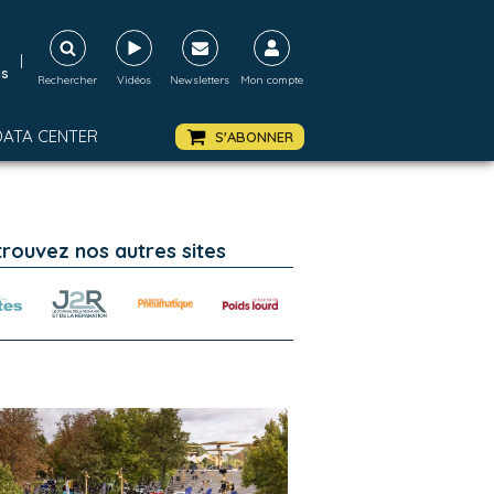
|
ds
Rechercher
Vidéos
Newsletters
Mon compte
DATA CENTER
S'ABONNER
trouvez nos autres sites