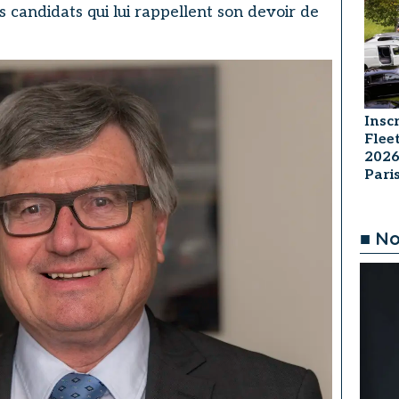
s candidats qui lui rappellent son devoir de
Insc
Flee
2026
Par
■ No