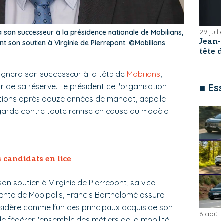
29 juil
a son successeur à la présidence nationale de Mobilians,
Jean
 son soutien à Virginie de Pierrepont. ©Mobilians
tête
ésignera son successeur à la tête de
Mobilians
,
r de sa réserve. Le président de l'organisation
■ Es
nctions après douze années de mandat, appelle
n garde contre toute remise en cause du modèle
s candidats en lice
on soutien à Virginie de Pierrepont, sa vice-
dente de Mobipolis, Francis Bartholomé assure
onsidère comme l'un des principaux acquis de son
6 août
 fédérer l'ensemble des métiers de la mobilité.