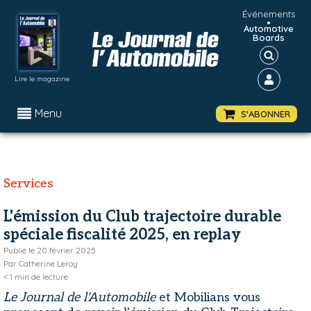
Événements
•
Automotive
Boards
Lire le magazine
Menu
S'ABONNER
Services
L'émission du Club trajectoire durable
spéciale fiscalité 2025, en replay
Publié le
20 février 2025
Par
Catherine Leroy
< 1
min de lecture
Le Journal de l'Automobile
et Mobilians vous