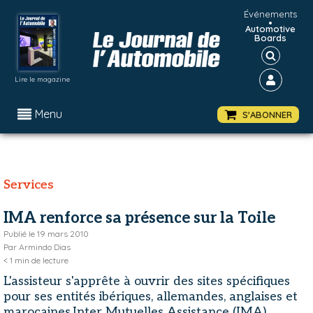
Événements
•
Automotive
Boards
Lire le magazine
Menu
S'ABONNER
Services
IMA renforce sa présence sur la Toile
Publié le
19 mars 2010
Par
Armindo Dias
< 1
min de lecture
L'assisteur s'apprête à ouvrir des sites spécifiques
pour ses entités ibériques, allemandes, anglaises et
marocaines.Inter Mutuelles Assistance (IMA)