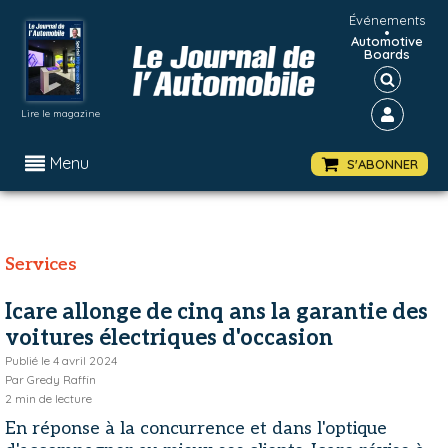
Événements
•
Automotive
Boards
Lire le magazine
Menu
S'ABONNER
Services
Icare allonge de cinq ans la garantie des
voitures électriques d'occasion
Publié le
4 avril 2024
Par
Gredy Raffin
2
min de lecture
En réponse à la concurrence et dans l'optique