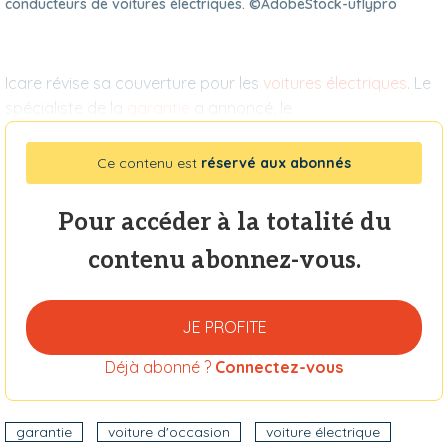
conducteurs de voitures électriques. ©AdobeStock-uflypro
Icare révise sa couverture pour les
voitures électriques
. Le
spécialiste de la
garantie
a annoncé, le
Ce contenu est
réservé aux abonnés
Pour accéder à la totalité du
contenu abonnez-vous.
JE PROFITE
Déjà abonné ?
Connectez-vous
garantie
voiture d'occasion
voiture électrique