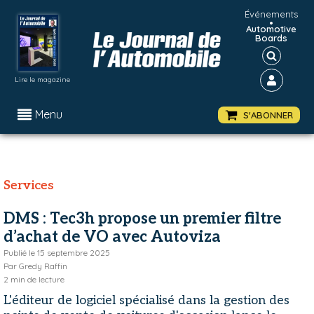
Événements
•
Automotive
Boards
Lire le magazine
Menu
S'ABONNER
Services
DMS : Tec3h propose un premier filtre
d’achat de VO avec Autoviza
Publié le
15 septembre 2025
Par
Gredy Raffin
2
min de lecture
L'éditeur de logiciel spécialisé dans la gestion des