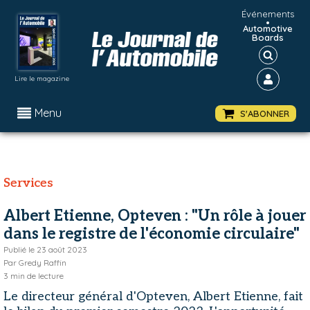
Événements
•
Automotive
Boards
Lire le magazine
Menu
S'ABONNER
Services
Albert Etienne, Opteven : "Un rôle à jouer
dans le registre de l'économie circulaire"
Publié le
23 août 2023
Par
Gredy Raffin
3
min de lecture
Le directeur général d'Opteven, Albert Etienne, fait