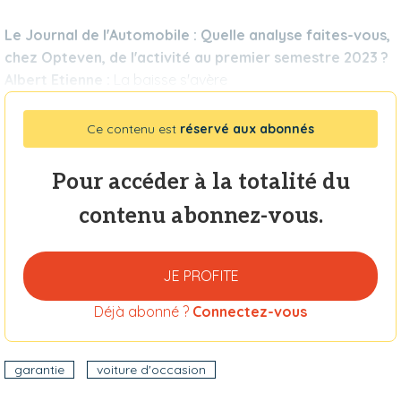
Le Journal de l'Automobile : Quelle analyse faites-vous,
chez Opteven, de l'activité au premier semestre 2023 ?
Albert Etienne :
La baisse s'avère
Ce contenu est
réservé aux abonnés
Pour accéder à la totalité du
contenu abonnez-vous.
JE PROFITE
Déjà abonné ?
Connectez-vous
garantie
voiture d'occasion