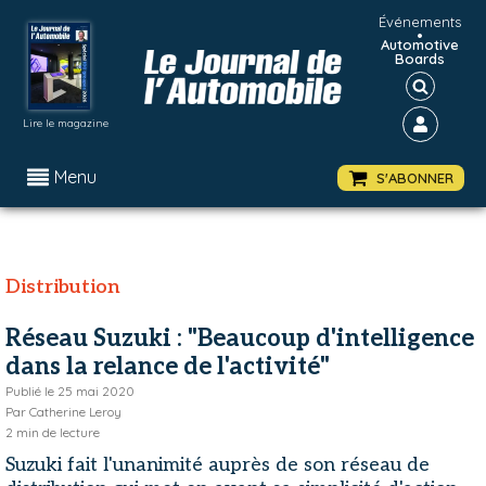
Événements
•
Automotive
Boards
Lire le magazine
Menu
S'ABONNER
Distribution
Réseau Suzuki : "Beaucoup d'intelligence
dans la relance de l'activité"
Publié le
25 mai 2020
Par
Catherine Leroy
2
min de lecture
Suzuki fait l'unanimité auprès de son réseau de