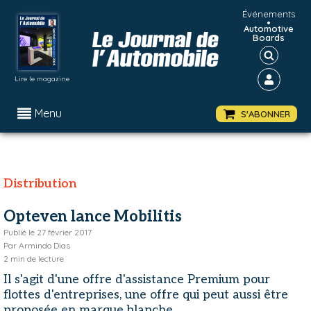
Événements
•
Automotive
Boards
Lire le magazine
Menu
S'ABONNER
Distribution
Opteven lance Mobilitis
Publié le
27 février 2017
Par
Armindo Dias
2
min de lecture
Il s'agit d'une offre d'assistance Premium pour
flottes d'entreprises, une offre qui peut aussi être
proposée en marque blanche.