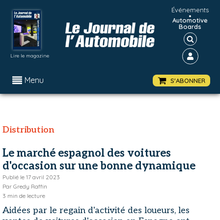
Événements
•
Automotive
Boards
Lire le magazine
Menu
S'ABONNER
Distribution
Le marché espagnol des voitures
d'occasion sur une bonne dynamique
Publié le
17 avril 2023
Par
Gredy Raffin
3
min de lecture
Aidées par le regain d'activité des loueurs, les