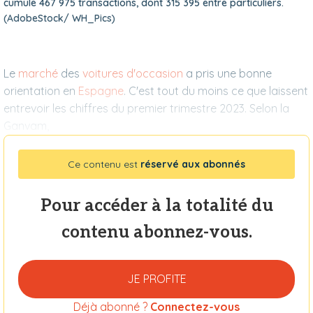
cumule 467 975 transactions, dont 315 395 entre particuliers.
(AdobeStock/ WH_Pics)
Le
marché
des
voitures d'occasion
a pris une bonne
orientation en
Espagne
. C'est tout du moins ce que laissent
entrevoir les chiffres du premier trimestre 2023. Selon la
Ganvam,
Ce contenu est
réservé aux abonnés
Pour accéder à la totalité du
contenu abonnez-vous.
JE PROFITE
Déjà abonné ?
Connectez-vous