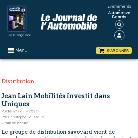
Événements
•
Automotive
Boards
Lire le magazine
Menu
S'ABONNER
Distribution
Jean Lain Mobilités investit dans
Uniques
Publié le
17 avril 2023
Par
Christophe Jaussaud
2
min de lecture
Le groupe de distribution savoyard vient de